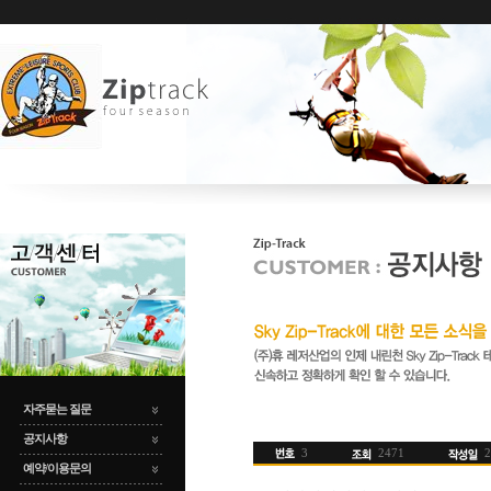
자주묻는 질문
공지사항
3
2471
2
예약/이용문의